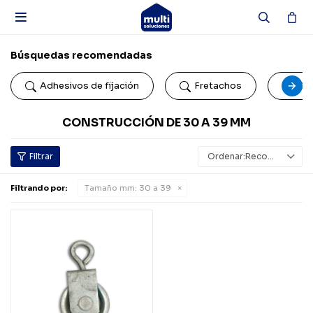

Búsquedas recomendadas
Adhesivos de fijación
Fretachos
Car
CONSTRUCCIÓN DE 30 A 39 MM
Recomendados
Filtrando por:
Tamaño mm:
30 a 39