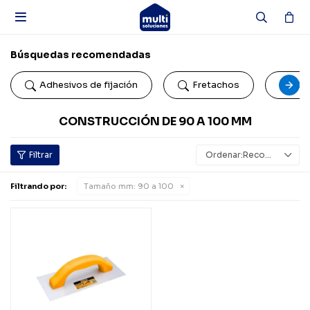

Búsquedas recomendadas
Adhesivos de fijación
Fretachos
Car
CONSTRUCCIÓN DE 90 A 100 MM
Recomendados
Filtrando por:
Tamaño mm:
90 a 100