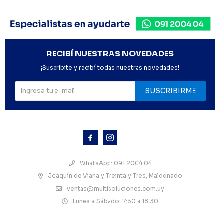
RECIBÍ NUESTRAS NOVEDADES
¡Suscribite y recibí todas nuestras novedades!
SUSCRIBIRME



WhatsApp: 091 2004 04
Joaquín de Viana y Treinta y Tres, Maldonado
ventas@multisoluciones.com.uy
Lunes a Sábado: 7:30 a 18:30