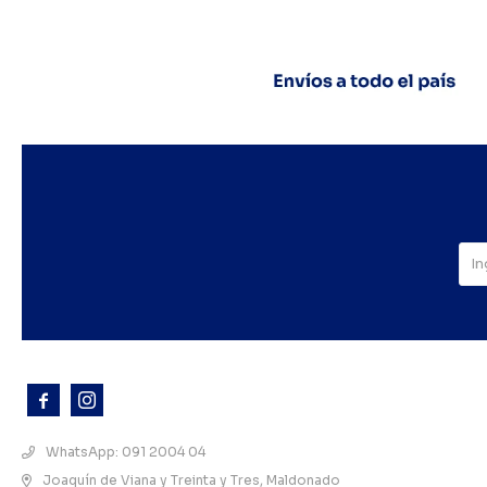



WhatsApp: 091 2004 04
Joaquín de Viana y Treinta y Tres, Maldonado