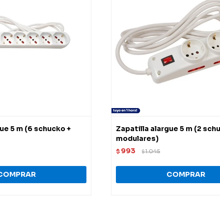
gue 5 m (6 schucko +
Zapatilla alargue 5 m (2 sch
modulares)
993
$
1.045
$