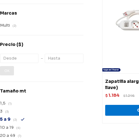
Marcas
Multi
(2)
Precio
($)
OK
Zapatilla alar
llave)
Tamaño mt
1.184
$
1.246
$
1,5
(1)
3
(3)
5 a 9
(2)
10 a 19
(4)
20 a 49
(1)