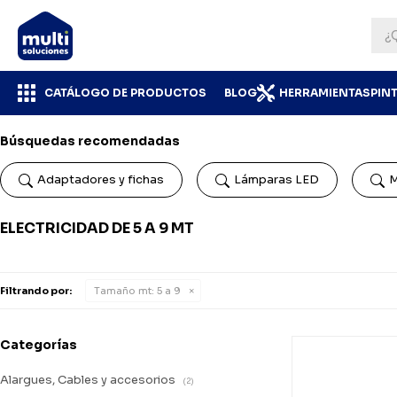
CATÁLOGO DE PRODUCTOS
BLOG
HERRAMIENTAS
PIN
Búsquedas recomendadas
Adaptadores y fichas
Lámparas LED
M
ELECTRICIDAD DE 5 A 9 MT
Filtrando por:
Tamaño mt:
5 a 9
Categorías
Alargues, Cables y accesorios
(2)