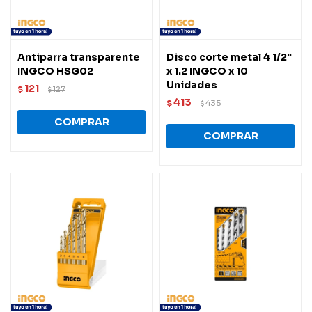
Antiparra transparente
Disco corte metal 4 1/2"
INGCO HSG02
x 1.2 INGCO x 10
Unidades
121
$
127
$
413
$
435
$