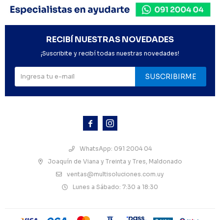
RECIBÍ NUESTRAS NOVEDADES
¡Suscribite y recibí todas nuestras novedades!
SUSCRIBIRME



WhatsApp: 091 2004 04
Joaquín de Viana y Treinta y Tres, Maldonado
ventas@multisoluciones.com.uy
Lunes a Sábado: 7:30 a 18:30