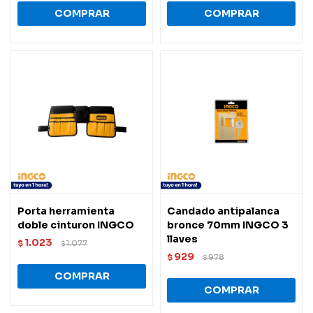
Porta herramienta
Candado antipalanca
doble cinturon INGCO
bronce 70mm INGCO 3
llaves
1.023
$
1.077
$
929
$
978
$