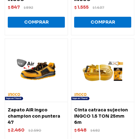
847
1.555
$
892
$
1.637
$
$
Zapato AIR Ingco
Cinta catraca sujecion
champion con puntera
INGCO 1.5 TON 25mm
47
6m
2.460
648
$
2.590
$
682
$
$