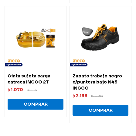
Cinta sujeta carga
Zapato trabajo negro
catraca INGCO 2T
c/puntera bajo N43
INGCO
1.070
$
1.126
$
2.136
$
2.249
$