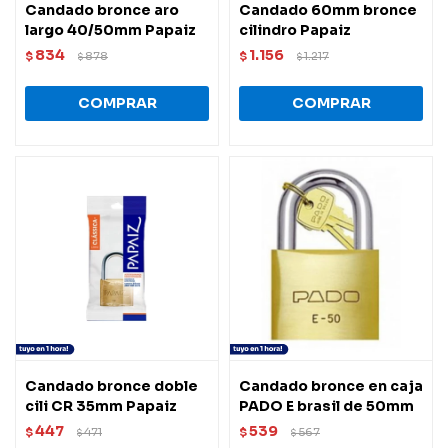
Candado bronce aro
Candado 60mm bronce
largo 40/50mm Papaiz
cilindro Papaiz
834
1.156
$
878
$
1.217
$
$
Candado bronce doble
Candado bronce en caja
cili CR 35mm Papaiz
PADO E brasil de 50mm
447
539
$
471
$
567
$
$