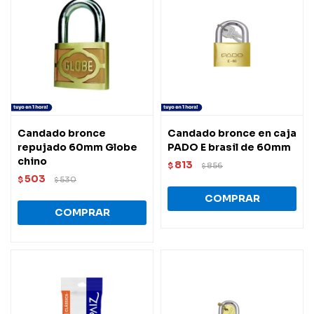
Candado bronce
Candado bronce en caja
repujado 60mm Globe
PADO E brasil de 60mm
chino
813
$
856
$
503
$
530
$