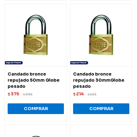
Candado bronce
Candado bronce
repujado 50mm Globe
repujado 30mmGlobe
pesado
pesado
375
214
$
395
$
225
$
$