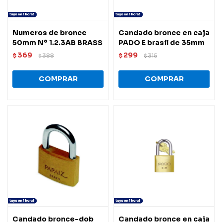
Numeros de bronce
Candado bronce en caja
50mm Nº 1.2.3AB BRASS
PADO E brasil de 35mm
369
299
$
388
$
315
$
$
Candado bronce-dob
Candado bronce en caja