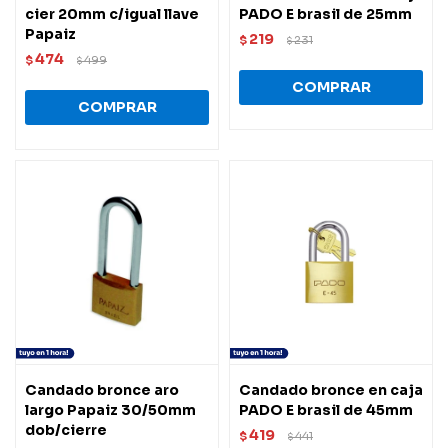
cier 20mm c/igual llave
PADO E brasil de 25mm
Papaiz
219
$
231
$
474
$
499
$
Candado bronce aro
Candado bronce en caja
largo Papaiz 30/50mm
PADO E brasil de 45mm
dob/cierre
419
$
441
$