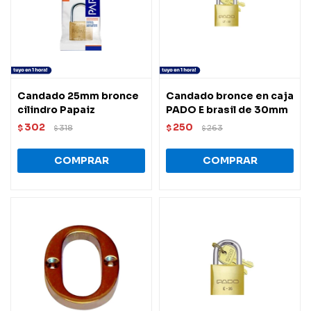
Candado 25mm bronce
Candado bronce en caja
cilindro Papaiz
PADO E brasil de 30mm
302
250
$
318
$
263
$
$