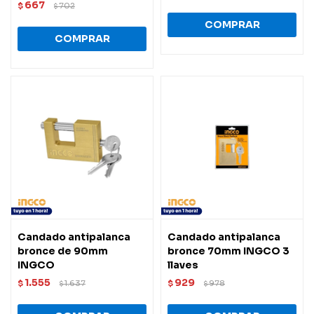
667
$
702
$
Candado antipalanca
Candado antipalanca
bronce de 90mm
bronce 70mm INGCO 3
INGCO
llaves
1.555
929
$
1.637
$
978
$
$