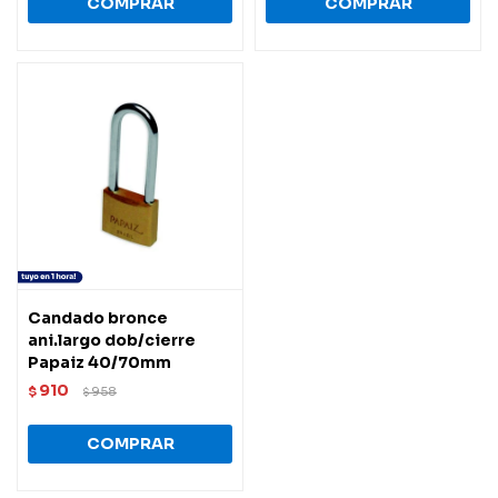
Candado bronce
ani.largo dob/cierre
Papaiz 40/70mm
910
$
958
$