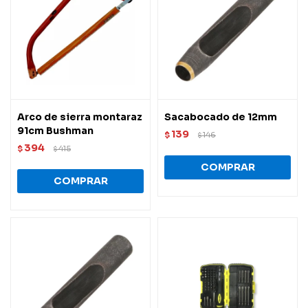
Arco de sierra montaraz
Sacabocado de 12mm
91cm Bushman
139
$
146
$
394
$
415
$