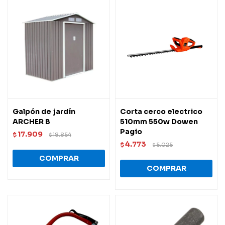
Galpón de jardín
Corta cerco electrico
ARCHER B
510mm 550w Dowen
Pagio
17.909
$
18.854
$
4.773
$
5.025
$