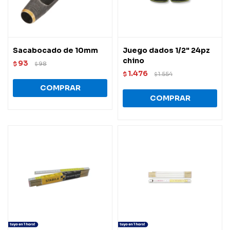
Sacabocado de 10mm
Juego dados 1/2" 24pz
chino
93
$
98
$
1.476
$
1.554
$