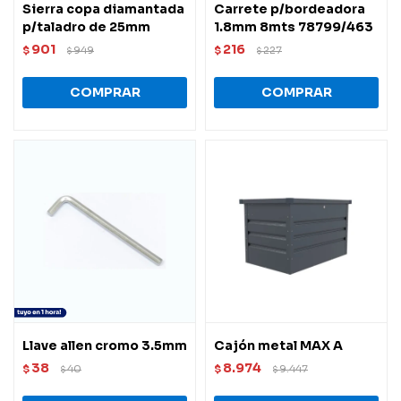
Sierra copa diamantada
Carrete p/bordeadora
p/taladro de 25mm
1.8mm 8mts 78799/463
901
216
$
949
$
227
$
$
Llave allen cromo 3.5mm
Cajón metal MAX A
38
8.974
$
40
$
9.447
$
$