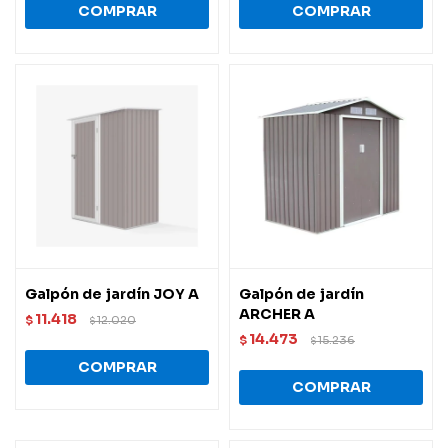
Galpón de jardín JOY A
Galpón de jardín
ARCHER A
11.418
$
12.020
$
14.473
$
15.236
$