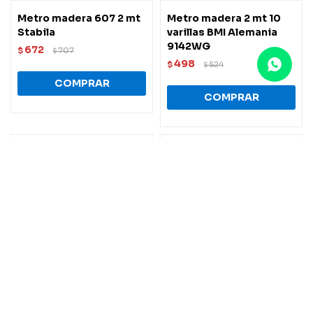
Metro madera 607 2 mt
Metro madera 2 mt 10
Stabila
varillas BMI Alemania
9142WG
672
$
707
$
498
$
524
$
Metro plegable PVC 1 mt
Varilla de soldadura de
bronce de 2mm Perú - 1
102
$
107