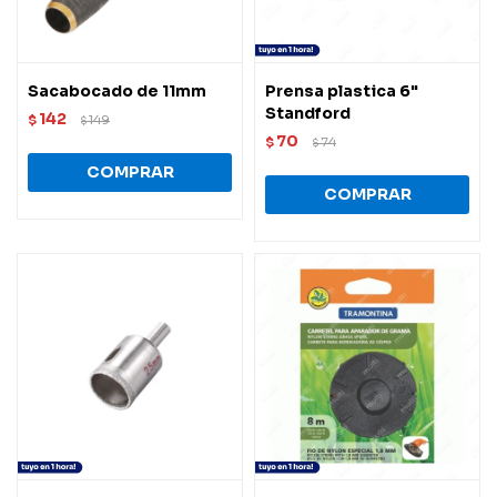
Sacabocado de 11mm
Prensa plastica 6"
Standford
142
$
149
$
70
$
74
$