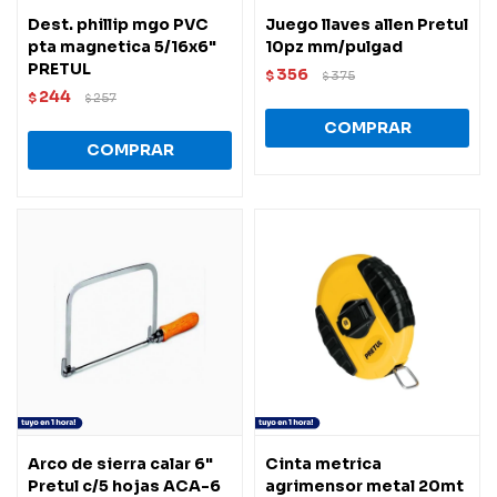
Dest. phillip mgo PVC
Juego llaves allen Pretul
pta magnetica 5/16x6"
10pz mm/pulgad
PRETUL
356
$
375
$
244
$
257
$
Arco de sierra calar 6"
Cinta metrica
Pretul c/5 hojas ACA-6
agrimensor metal 20mt