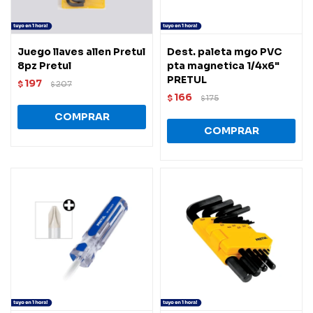
Juego llaves allen Pretul
Dest. paleta mgo PVC
8pz Pretul
pta magnetica 1/4x6"
PRETUL
197
$
207
$
166
$
175
$