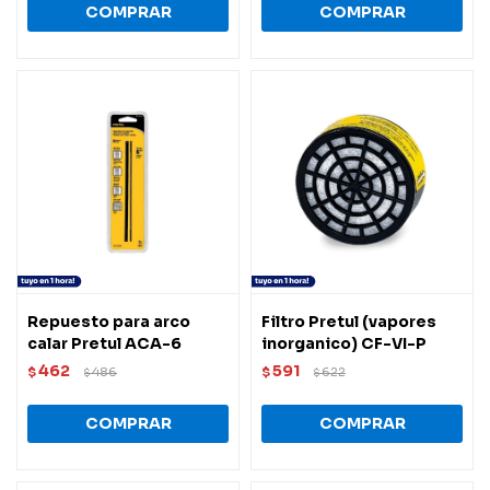
Repuesto para arco
Filtro Pretul (vapores
calar Pretul ACA-6
inorganico) CF-VI-P
462
591
$
486
$
622
$
$