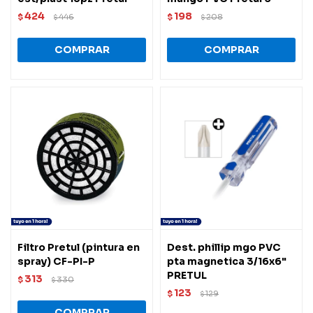
424
198
$
446
$
208
$
$
Filtro Pretul (pintura en
Dest. phillip mgo PVC
spray) CF-PI-P
pta magnetica 3/16x6"
PRETUL
313
$
330
$
123
$
129
$