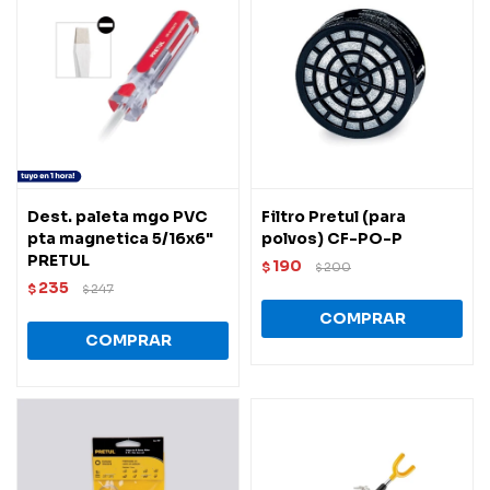
Dest. paleta mgo PVC
Filtro Pretul (para
pta magnetica 5/16x6"
polvos) CF-PO-P
PRETUL
190
$
200
$
235
$
247
$