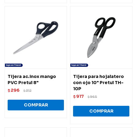
Tijera ac.inox mango
Tijera para hojalatero
PVC Pretul 8"
con ojo 10" Pretul TH-
10P
296
$
312
$
917
$
965
$