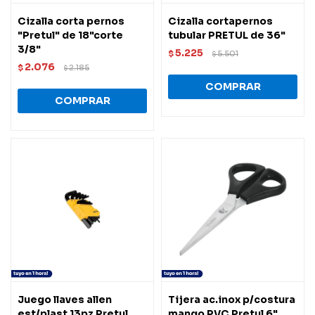
Cizalla corta pernos
Cizalla cortapernos
"Pretul" de 18"corte
tubular PRETUL de 36"
3/8"
5.225
$
5.501
$
2.076
$
2.185
$
Juego llaves allen
Tijera ac.inox p/costura
est/plast 13pz Pretul
mango PVC Pretul 6"