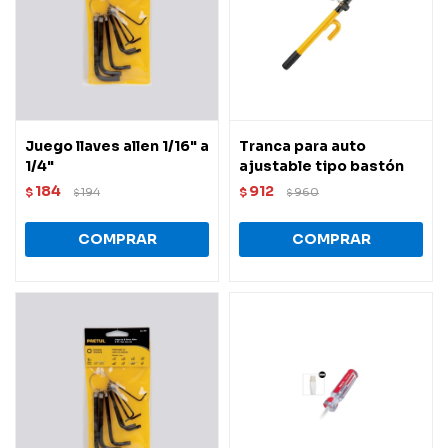
Juego llaves allen 1/16" a
Tranca para auto
1/4"
ajustable tipo bastón
184
912
$
194
$
960
$
$