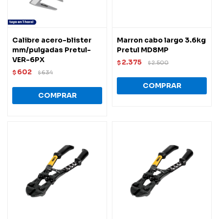
Calibre acero-blister
Marron cabo largo 3.6kg
mm/pulgadas Pretul-
Pretul MD8MP
VER-6PX
2.375
$
2.500
$
602
$
634
$