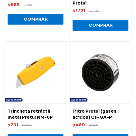
Pretul
689
$
725
$
1.121
$
1.180
$
Trincheta retráctil
Filtro Pretul (gases
metal Pretul NM-6P
acidos) CF-GA-P
291
460
$
306
$
484
$
$