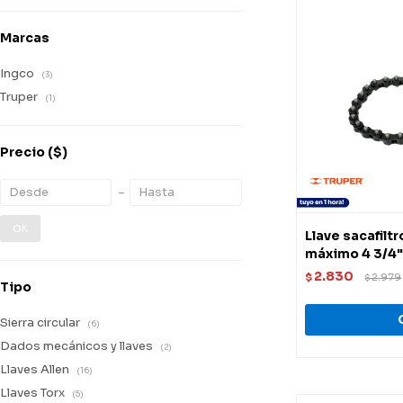
Marcas
Ingco
(3)
Truper
(1)
Precio
($)
OK
Llave sacafilt
máximo 4 3/4"
2.830
$
2.979
$
Tipo
Sierra circular
(6)
Dados mecánicos y llaves
(2)
Llaves Allen
(16)
Llaves Torx
(5)