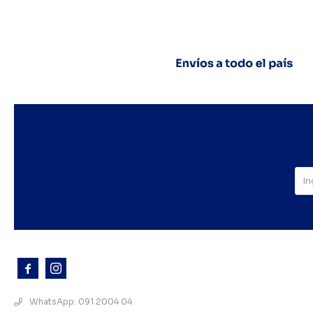



WhatsApp: 091 2004 04