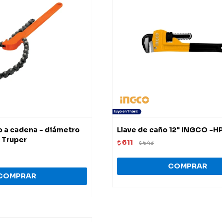
ro a cadena - diámetro
Llave de caño 12" INGCO -
 Truper
611
$
643
$