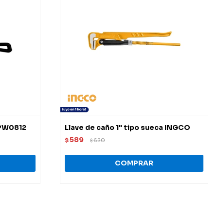
HPW0812
Llave de caño 1" tipo sueca INGCO
589
$
620
$