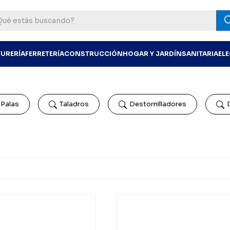
TURERÍA
FERRETERÍA
CONSTRUCCIÓN
HOGAR Y JARDÍN
SANITARIA
EL
Palas
Taladros
Destornilladores