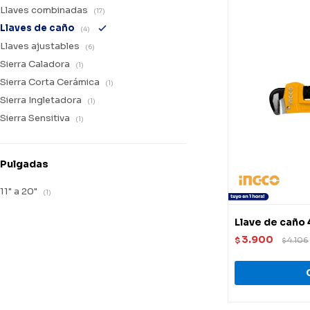
Llaves combinadas
(17)
Llaves de caño
(4)
Llaves ajustables
(6)
Sierra Caladora
(1)
Sierra Corta Cerámica
(1)
Sierra Ingletadora
(1)
Sierra Sensitiva
(1)
Pulgadas
11" a 20"
(1)
Llave de cañ
3.900
$
4.106
$