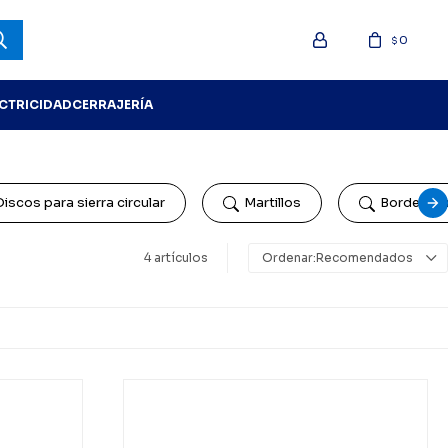
0
$
ECTRICIDAD
CERRAJERÍA
Discos para sierra circular
Martillos
Bordeado
4 artículos
Recomendados