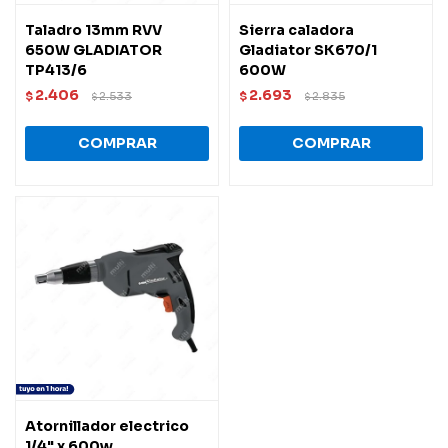
Taladro 13mm RVV
Sierra caladora
650W GLADIATOR
Gladiator SK670/1
TP413/6
600W
2.406
2.693
$
2.533
$
2.835
$
$
Atornillador electrico
1/4" x 600w