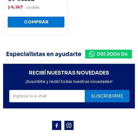
4.147
$
4.366
$
RECIBÍ NUESTRAS NOVEDADES
¡Suscribite y recibí todas nuestras novedades!
SUSCRIBIRME


