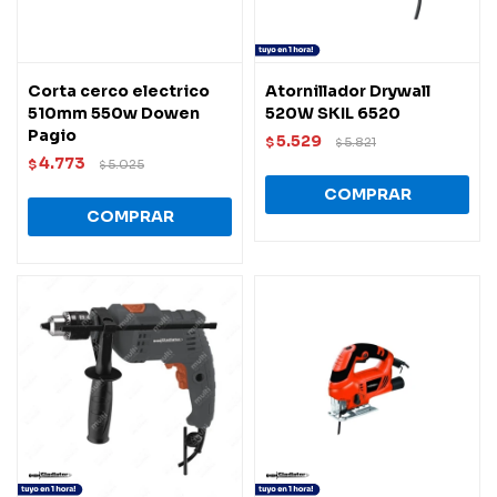
Corta cerco electrico
Atornillador Drywall
510mm 550w Dowen
520W SKIL 6520
Pagio
5.529
$
5.821
$
4.773
$
5.025
$