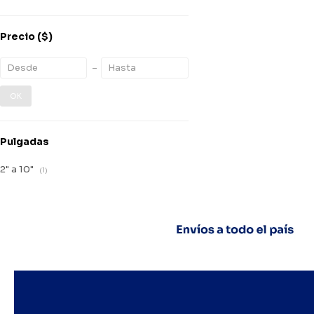
Precio
($)
OK
Pulgadas
2" a 10"
(1)