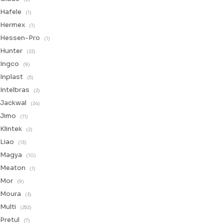
Hafele
(1)
Hermex
(1)
Hessen-Pro
(1)
Hunter
(22)
Ingco
(9)
Inplast
(5)
Intelbras
(2)
Jackwal
(24)
Jimo
(11)
Klintek
(2)
Liao
(13)
Magya
(10)
Meaton
(1)
Mor
(9)
Moura
(3)
Multi
(252)
Pretul
(7)