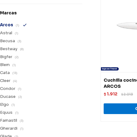
Marcas
Arcos
(1)
Astral
(1)
Becusa
(3)
Bestway
(8)
Bigfer
(2)
Blem
(1)
Cata
(13)
Cuchilla cocin
Cleer
(4)
ARCOS
Condor
(1)
1.912
$
2.013
$
Ducase
(2)
Elgo
(1)
Equus
(1)
Famastil
(3)
Gherardi
(1)
Glade
(2)