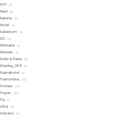
PX7
(3)
Raid
(3)
Raketa
(5)
Rotel
(4)
Sabelcort
(2)
SC
(21)
Shimaha
(1)
Slender
(3)
Soler & Palau
(5)
Stanley_1913
(2)
Suprabond
(2)
Tramontina
(10)
Tromen
(10)
Truper
(20)
Try
(1)
Ultra
(2)
Vulcano
(3)