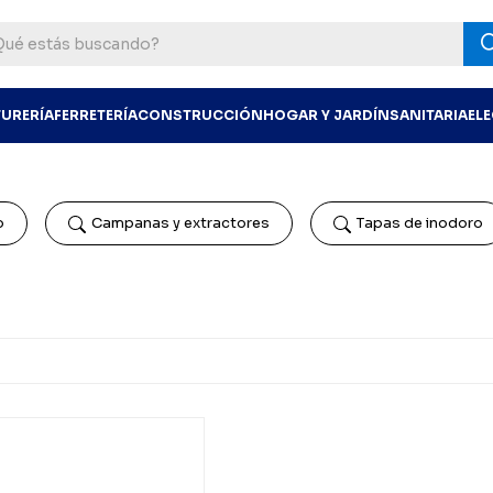
TURERÍA
FERRETERÍA
CONSTRUCCIÓN
HOGAR Y JARDÍN
SANITARIA
EL
o
Campanas y extractores
Tapas de inodoro