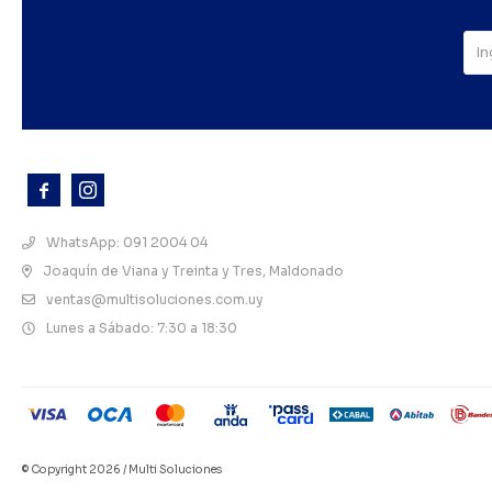



WhatsApp: 091 2004 04
Joaquín de Viana y Treinta y Tres, Maldonado
ventas@multisoluciones.com.uy
Lunes a Sábado: 7:30 a 18:30
© Copyright 2026 / Multi Soluciones