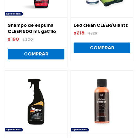
Shampo de espuma
Led clean CLEER/Glantz
CLEER 500 ml. gatillo
218
$
229
$
190
$
200
$