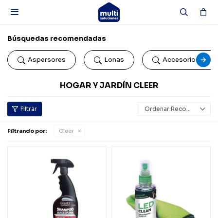

Búsquedas recomendadas
Aspersores
Lonas
Accesorios de b
HOGAR Y JARDÍN CLEER
Recomendados
Filtrando por:
Cleer