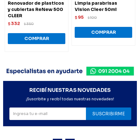
Renovador de plasticos
Limpia parabrisas
y cubiertas ReNew 500
Vision Cleer 50ml
CLEER
95
$
100
$
332
$
350
$
RECIBÍ NUESTRAS NOVEDADES
¡Suscribite y recibí todas nuestras novedades!
SUSCRIBIRME