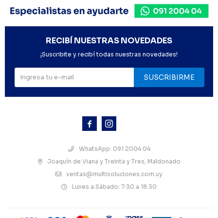
RECIBÍ NUESTRAS NOVEDADES
¡Suscribite y recibí todas nuestras novedades!
SUSCRIBIRME



WhatsApp: 091 2004 04
Joaquín de Viana y Treinta y Tres, Maldonado
ventas@multisoluciones.com.uy
Lunes a Sábado: 7:30 a 18:30