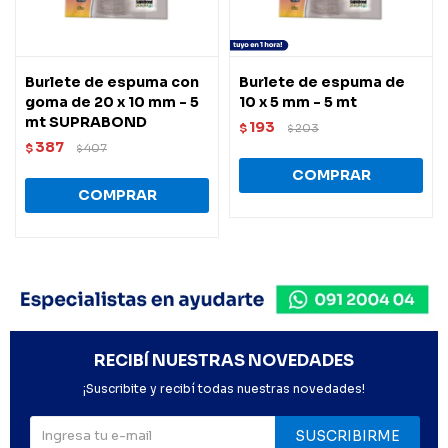
Burlete de espuma con
Burlete de espuma de
goma de 20 x 10 mm - 5
10 x 5 mm - 5 mt
mt SUPRABOND
193
$
203
$
387
$
407
$
RECIBÍ NUESTRAS NOVEDADES
¡Suscribite y recibí todas nuestras novedades!
SUSCRIBIRME