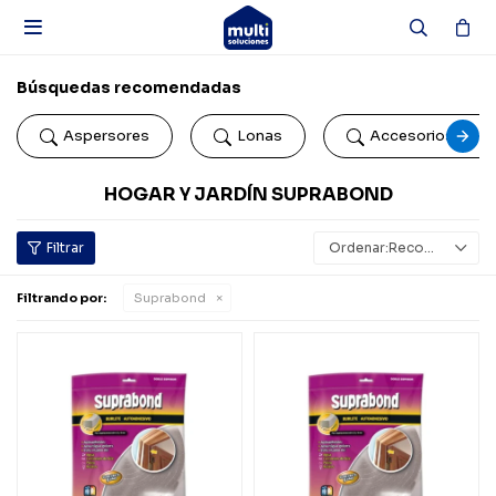

Búsquedas recomendadas
Aspersores
Lonas
Accesorios de b
HOGAR Y JARDÍN SUPRABOND
Recomendados
Filtrando por:
Suprabond