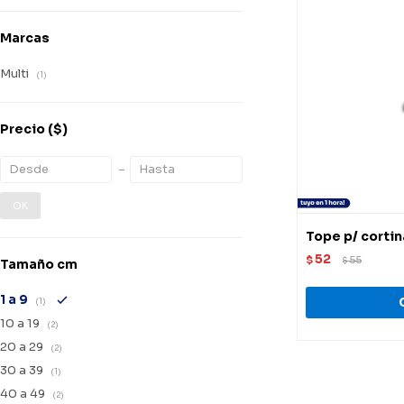
Marcas
Multi
(1)
Precio
($)
OK
Tope p/ cortin
52
$
55
$
Tamaño cm
1 a 9
(1)
10 a 19
(2)
20 a 29
(2)
30 a 39
(1)
40 a 49
(2)