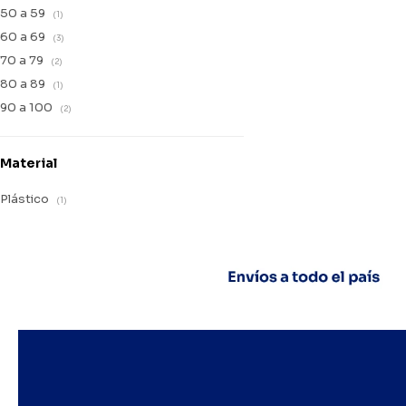
50 a 59
(1)
60 a 69
(3)
70 a 79
(2)
80 a 89
(1)
90 a 100
(2)
Material
Plástico
(1)