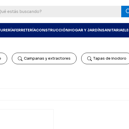
TURERÍA
FERRETERÍA
CONSTRUCCIÓN
HOGAR Y JARDÍN
SANITARIA
EL
o
Campanas y extractores
Tapas de inodoro