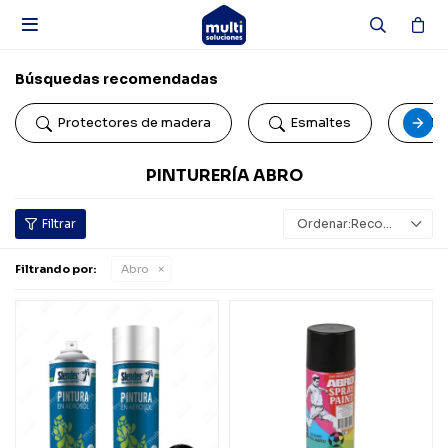

Búsquedas recomendadas
Protectores de madera
Esmaltes
Pi
PINTURERÍA ABRO
Recomendados
Filtrando por:
Abro