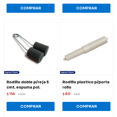
Rodillo doble p/reja 5
Rodillo plastico p/porta
cmt. espuma pol.
rollo
114
60
$
120
$
63
$
$