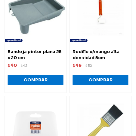
Bandeja pintor plana 25
Rodillo c/mango alta
x 20 cm
densidad 5cm
40
49
$
42
$
52
$
$