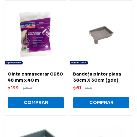
Cinta enmascarar C980
Bandeja pintor plana
48 mm x 40 m
38cm X 30cm (gde)
199
61
$
209
$
64
$
$