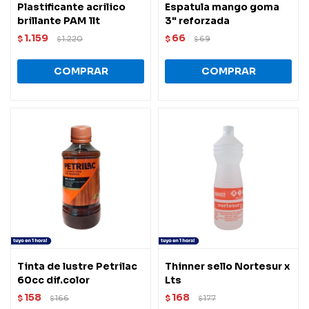
Plastificante acrilico
Espatula mango goma
brillante PAM 1lt
3" reforzada
1.159
66
$
1.220
$
69
$
$
Tinta de lustre Petrilac
Thinner sello Nortesur x
60cc dif.color
Lts
158
168
$
166
$
177
$
$