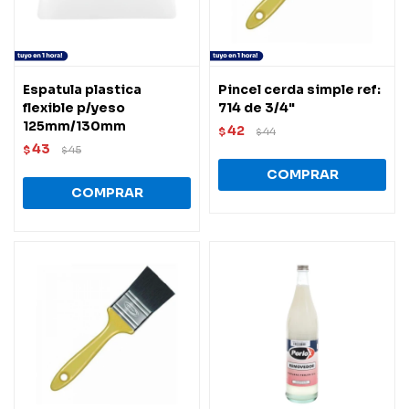
Espatula plastica
Pincel cerda simple ref:
flexible p/yeso
714 de 3/4"
125mm/130mm
42
$
44
$
43
$
45
$