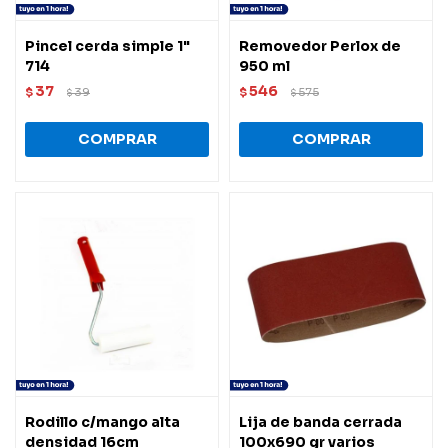
Pincel cerda simple 1"
Removedor Perlox de
714
950 ml
37
546
$
39
$
575
$
$
Rodillo c/mango alta
Lija de banda cerrada
densidad 16cm
100x690 gr varios