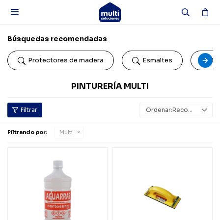

Búsquedas recomendadas
Protectores de madera
Esmaltes
Pi
PINTURERÍA MULTI
Recomendados
Filtrando por:
Multi