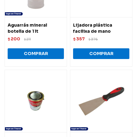
Aguarrás mineral
Lijadora plástica
botella de 1 lt
facilixa de mano
200
357
$
211
$
376
$
$