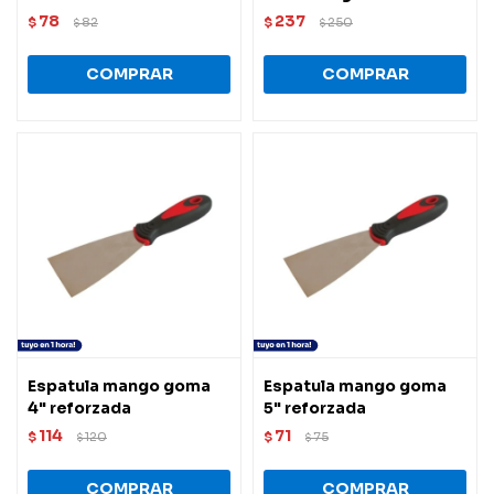
78
237
$
82
$
250
$
$
Espatula mango goma
Espatula mango goma
4" reforzada
5" reforzada
114
71
$
120
$
75
$
$