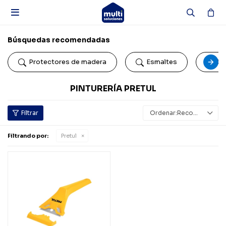

Búsquedas recomendadas
Protectores de madera
Esmaltes
Pi
PINTURERÍA PRETUL
Recomendados
Filtrando por:
Pretul