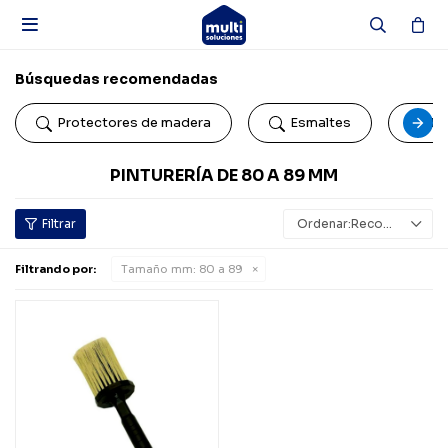

Búsquedas recomendadas
Protectores de madera
Esmaltes
Pi
PINTURERÍA DE 80 A 89 MM
Recomendados
Filtrando por:
Tamaño mm:
80 a 89