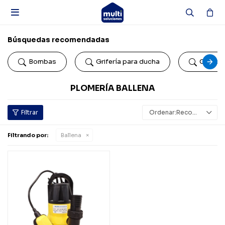

Búsquedas recomendadas
Bombas
Grifería para ducha
Colillas
PLOMERÍA BALLENA
Recomendados
Filtrando por:
Ballena