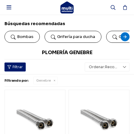

Búsquedas recomendadas
Bombas
Grifería para ducha
Colillas
PLOMERÍA GENEBRE
Recomendados
Filtrando por:
Genebre