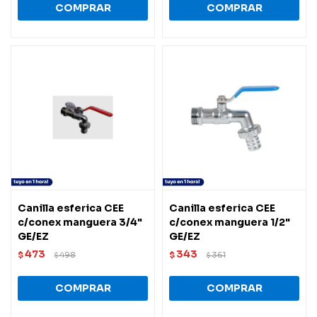
Canilla esferica CEE
Canilla esferica CEE
c/conex manguera 3/4"
c/conex manguera 1/2"
GE/EZ
GE/EZ
473
343
$
498
$
361
$
$