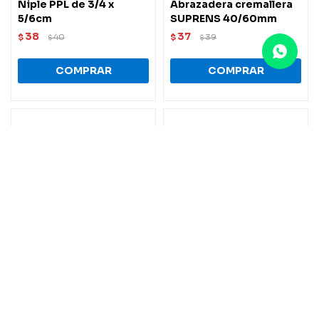
Niple PPL de 3/4 x
Abrazadera cremallera
5/6cm
SUPRENS 40/60mm
38
37
$
40
$
39
$
$
Rodilleras PVC
Grifo unitario de pared
profesional (ROD-X)
cromo MARUJA/DMC
Trupe
510
$
537
$
1.601
$
1.685