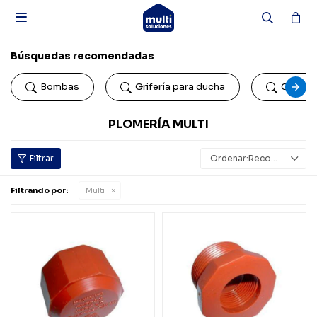

Búsquedas recomendadas
Bombas
Grifería para ducha
Colillas
PLOMERÍA MULTI
Recomendados
Filtrando por:
Multi