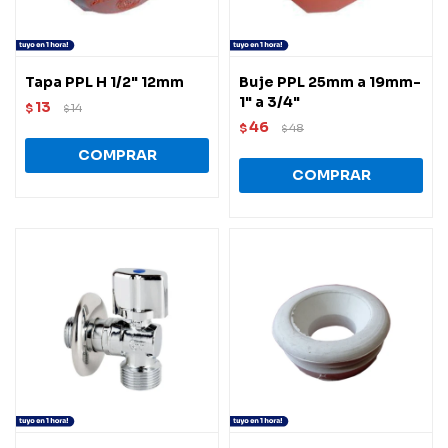
Tapa PPL H 1/2" 12mm
Buje PPL 25mm a 19mm-
1" a 3/4"
13
$
14
$
46
$
48
$