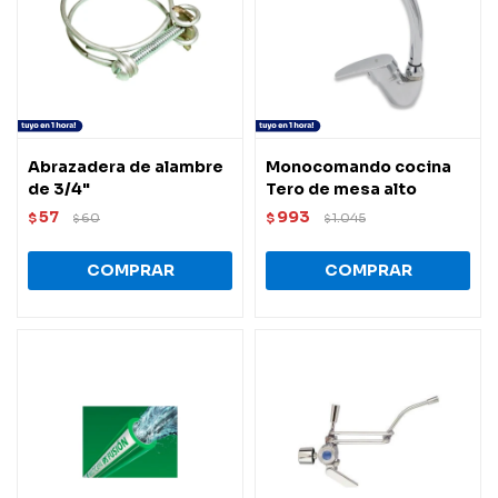
Abrazadera de alambre
Monocomando cocina
de 3/4"
Tero de mesa alto
57
993
$
60
$
1.045
$
$