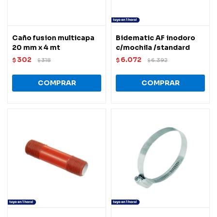
Caño fusion multicapa
Bidematic AF inodoro
20 mm x 4 mt
c/mochila /standard
302
6.072
$
318
$
6.392
$
$