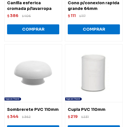
Canilla esferica
Cono p/conexion rapida
cromada p/lavarropa
grande 64mm
386
111
$
406
$
117
$
$
Sombrerete PVC 110mm
Cupla PVC 110mm
344
219
$
362
$
231
$
$