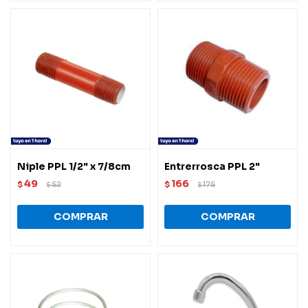
Niple PPL 1/2" x 7/8cm
Entrerrosca PPL 2"
49
166
$
52
$
175
$
$