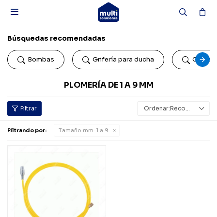

Búsquedas recomendadas
Bombas
Grifería para ducha
Colillas
PLOMERÍA DE 1 A 9 MM
Recomendados
Filtrando por:
Tamaño mm:
1 a 9