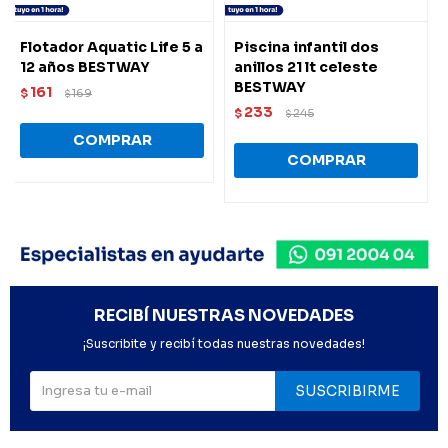
Flotador Aquatic Life 5 a
Piscina infantil dos
12 años BESTWAY
anillos 21 lt celeste
BESTWAY
161
$
169
$
233
$
245
$
RECIBÍ NUESTRAS NOVEDADES
¡Suscribite y recibí todas nuestras novedades!
SUSCRIBIRME