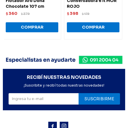
Flotador Aro Dona
Conservadora 6 lt MOR
Chocolate 107 cm
ROJO
360
398
$
379
$
419
$
$
RECIBÍ NUESTRAS NOVEDADES
¡Suscribite y recibí todas nuestras novedades!
SUSCRIBIRME


