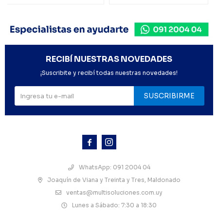
RECIBÍ NUESTRAS NOVEDADES
¡Suscribite y recibí todas nuestras novedades!
SUSCRIBIRME



WhatsApp: 091 2004 04
Joaquín de Viana y Treinta y Tres, Maldonado
ventas@multisoluciones.com.uy
Lunes a Sábado: 7:30 a 18:30