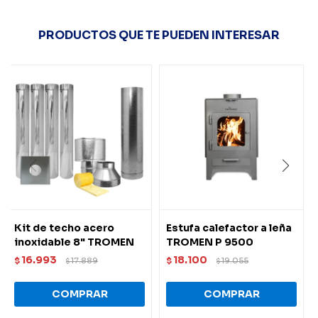
PRODUCTOS QUE TE PUEDEN INTERESAR
Kit de techo acero
Estufa calefactor a leña
inoxidable 8" TROMEN
TROMEN P 9500
16.993
18.100
$
17.889
$
19.055
$
$