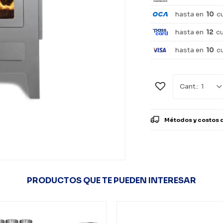
hasta en
10
c
hasta en
12
c
hasta en
10
c
1
Métodos y costos 
PRODUCTOS QUE TE PUEDEN INTERESAR