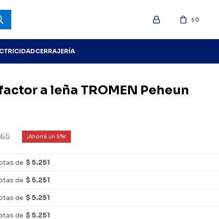
0
$
ECTRICIDAD
CERRAJERÍA
efactor a leña TROMEN Peheun
165
5
otas de
$ 5.251
otas de
$ 5.251
otas de
$ 5.251
otas de
$ 5.251