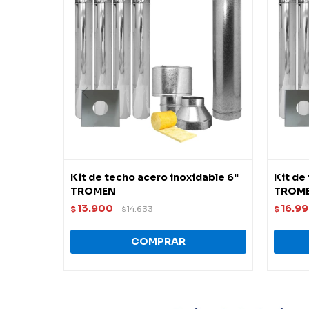
Kit de techo acero inoxidable 6"
Kit de
TROMEN
TROM
13.900
16.9
$
14.633
$
$