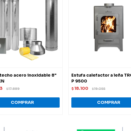
 techo acero inoxidable 8"
Estufa calefactor a leña 
EN
P 9500
93
18.100
17.889
$
19.055
$
$