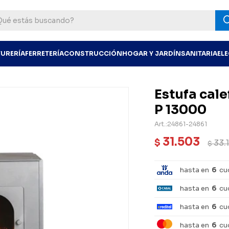
TURERÍA
FERRETERÍA
CONSTRUCCIÓN
HOGAR Y JARDÍN
SANITARIA
EL
Estufa cal
P 13000
24861-24861
31.503
$
33.
$
hasta en
6
cu
hasta en
6
cu
hasta en
6
cu
hasta en
6
cu