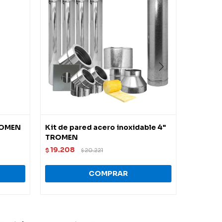
TROMEN
Kit de pared acero inoxidable 4"
Estufa 
TROMEN
empotr
19.208
59.837
$
20.221
$
$