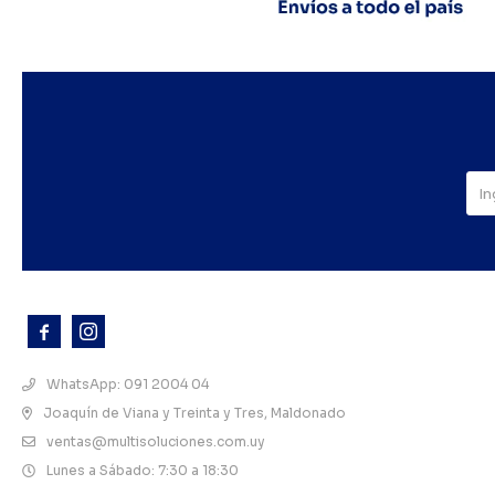



WhatsApp: 091 2004 04
Joaquín de Viana y Treinta y Tres, Maldonado
ventas@multisoluciones.com.uy
Lunes a Sábado: 7:30 a 18:30