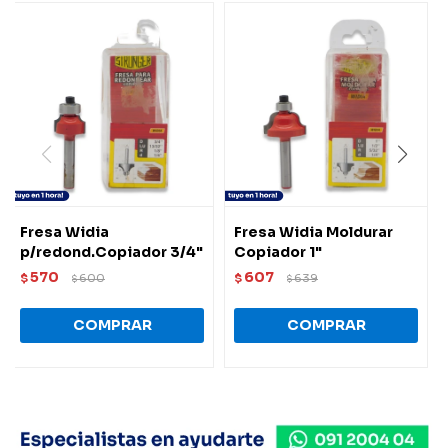
Fresa Widia
Fresa Widia Moldurar
p/redond.Copiador 3/4"
Copiador 1"
570
607
$
600
$
639
$
$