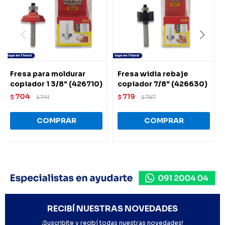
Fresa para moldurar
Fresa widia rebaje
copiador 1 3/8" (426710)
copiador 7/8" (426630)
704
719
$
741
$
757
$
$
RECIBÍ NUESTRAS NOVEDADES
¡Suscribite y recibí todas nuestras novedades!