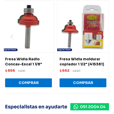
Fresa Widia Radio
Fresa Widia moldurar
Concav-Escal 1 1/8"
copiador 1 1/2" (415381)
656
662
$
691
$
697
$
$