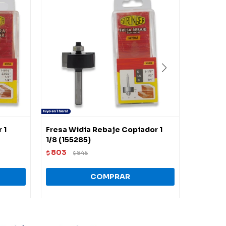
 1
Fresa Widia Rebaje Copiador 1
Fresa W
1/8 (155285)
847
$
$
803
$
845
$