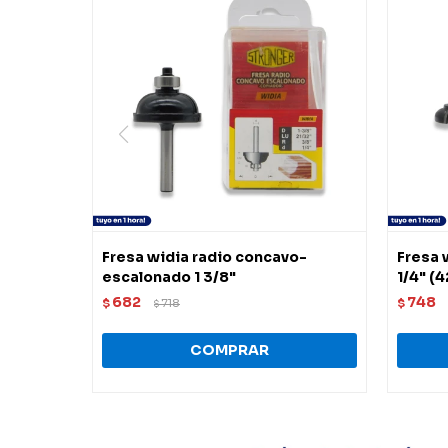
Fresa widia radio concavo-
Fresa 
escalonado 1 3/8"
1/4" (
682
748
$
718
$
$