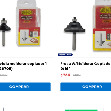
widia moldurar copiador 1
Fresa W/Moldurar Copiador
426705)
9/16"
786
787
$
827
$
$