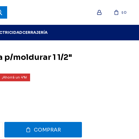
0
$
ECTRICIDAD
CERRAJERÍA
 p/moldurar 1 1/2"
4
COMPRAR