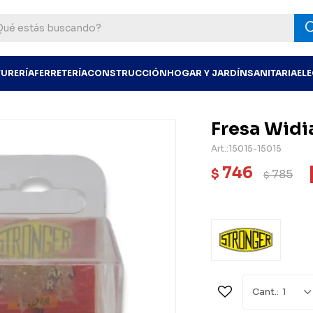
TURERÍA
FERRETERÍA
CONSTRUCCIÓN
HOGAR Y JARDÍN
SANITARIA
EL
Fresa Widia
15015-15015
746
$
785
$
1