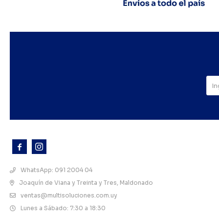



WhatsApp: 091 2004 04
Joaquín de Viana y Treinta y Tres, Maldonado
ventas@multisoluciones.com.uy
Lunes a Sábado: 7:30 a 18:30