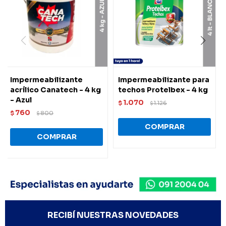
Impermeabilizante
Impermeabilizante para
acrílico Canatech - 4 kg
techos Protelbex - 4 kg
- Azul
1.070
$
1.126
$
760
$
800
$
RECIBÍ NUESTRAS NOVEDADES