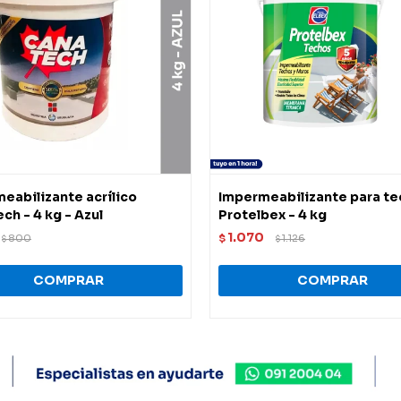
eabilizante acrílico
Impermeabilizante para t
ch - 4 kg - Azul
Protelbex - 4 kg
1.070
800
$
1.126
$
$