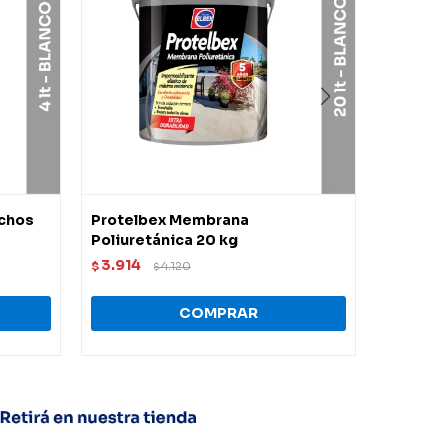
echos
Protelbex Membrana
Membran
Poliuretánica 20 kg
Ultra Bl
3.914
4.998
$
4.120
$
$