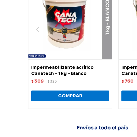
Impermeabilizante acrílico
Imperm
Canatech - 1 kg - Blanco
Canate
309
760
$
325
$
$