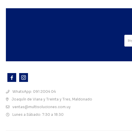



WhatsApp: 091 2004 04
Joaquín de Viana y Treinta y Tres, Maldonado
ventas@multisoluciones.com.uy
Lunes a Sábado: 7:30 a 18:30