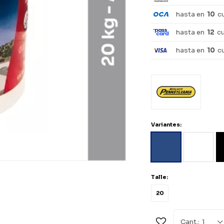
hasta en
10
c
hasta en
12
c
hasta en
10
c
Variantes:
Talle:
20
1