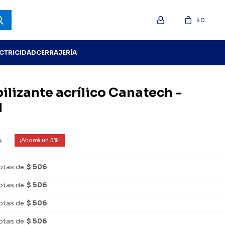
0
$
ECTRICIDAD
CERRAJERÍA
lizante acrílico Canatech -
l
4
5
otas de
$ 506
otas de
$ 506
otas de
$ 506
otas de
$ 506