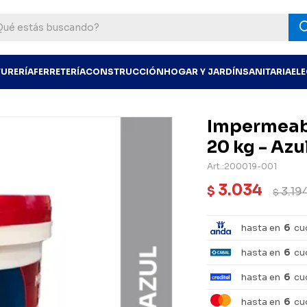
TURERÍA
FERRETERÍA
CONSTRUCCIÓN
HOGAR Y JARDÍN
SANITARIA
EL
Impermeabi
20 kg - Azu
200019-001
3.034
$
3.19
$
hasta en
6
cu
hasta en
6
cu
hasta en
6
cu
hasta en
6
cu