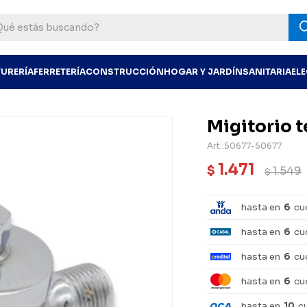
TURERÍA
FERRETERÍA
CONSTRUCCIÓN
HOGAR Y JARDÍN
SANITARIA
EL
Migitorio 
50677-50677
1.471
$
1.549
$
hasta en
6
cu
hasta en
6
cu
hasta en
6
cu
hasta en
6
cu
hasta en
10
c