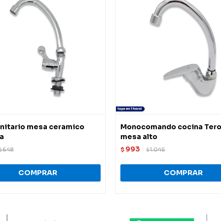
unitario mesa ceramico
Monocomando cocina Tero
a
mesa alto
993
648
$
1.045
$
$