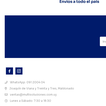



WhatsApp: 091 2004 04
Joaquín de Viana y Treinta y Tres, Maldonado
ventas@multisoluciones.com.uy
Lunes a Sábado: 7:30 a 18:30