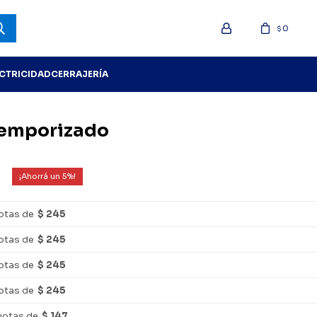
0
$
ECTRICIDAD
CERRAJERÍA
temporizado
5
otas de
$ 245
otas de
$ 245
otas de
$ 245
otas de
$ 245
uotas de
$ 147