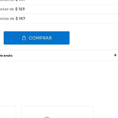
uotas de
$ 123
uotas de
$ 147
COMPRAR
de envío