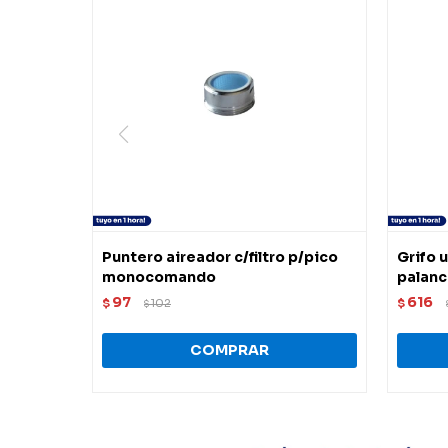
Puntero aireador c/filtro p/pico
Grifo 
monocomando
palanc
97
616
$
102
$
$