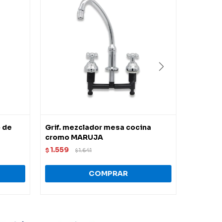
 de
Grif. mezclador mesa cocina
Monocom
cromo MARUJA
Mulita
1.559
1.603
$
1.641
$
$