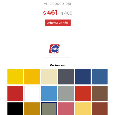
200000-018
461
$
485
$
4
Variantes: