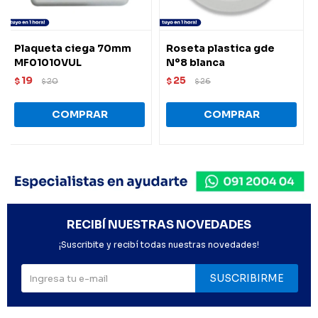
Plaqueta ciega 70mm
Roseta plastica gde
MF01010VUL
Nº8 blanca
19
25
$
20
$
26
$
$
RECIBÍ NUESTRAS NOVEDADES
¡Suscribite y recibí todas nuestras novedades!
SUSCRIBIRME