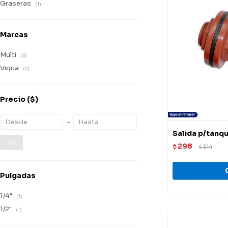
Graseras
(1)
Marcas
Multi
(3)
Viqua
(2)
Precio
($)
Salida p/tanq
OK
298
$
314
$
Pulgadas
1/4"
(1)
1/2"
(1)