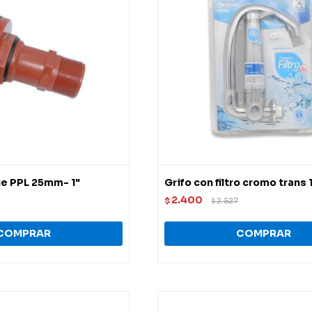
ue PPL 25mm- 1"
Grifo con filtro cromo trans 1
2.400
$
2.527
$