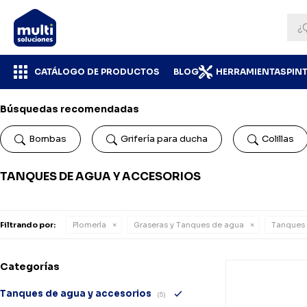
CATÁLOGO DE PRODUCTOS
BLOG
HERRAMIENTAS
PIN
Búsquedas recomendadas
Bombas
Grifería para ducha
Colillas
TANQUES DE AGUA Y ACCESORIOS
Filtrando por:
Plomería
Graseras y Tanques de agua
Tanques 
Categorías
Tanques de agua y accesorios
(5)