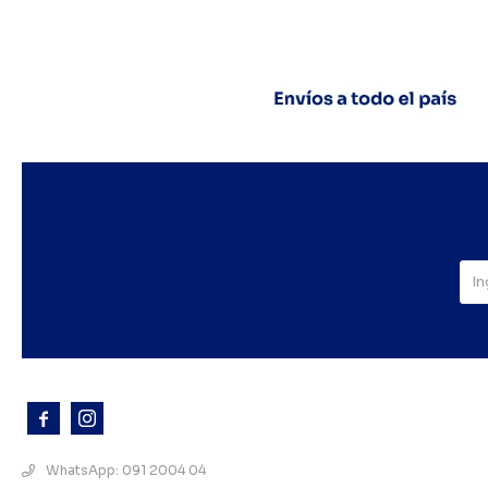



WhatsApp: 091 2004 04