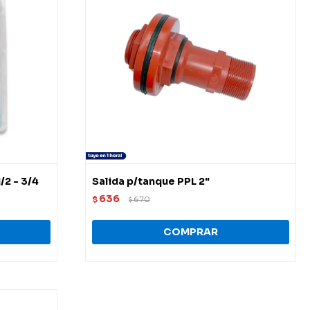
/2 - 3/4
Salida p/tanque PPL 2"
636
$
670
$