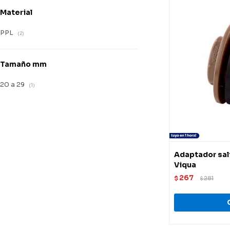
Material
PPL
(2)
Tamaño mm
20 a 29
(1)
Adaptador sali
Viqua
267
$
281
$