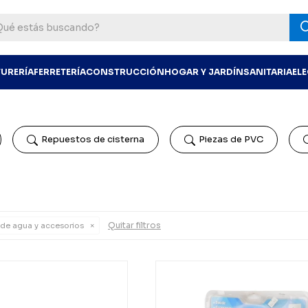
TURERÍA
FERRETERÍA
CONSTRUCCIÓN
HOGAR Y JARDÍN
SANITARIA
EL
Repuestos de cisterna
Piezas de PVC
Quitar filtros
de agua y accesorios