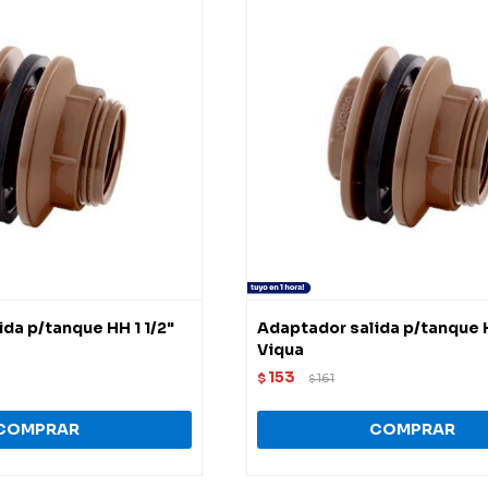
da p/tanque HH 1 1/2"
Adaptador salida p/tanque H
Viqua
153
$
161
$