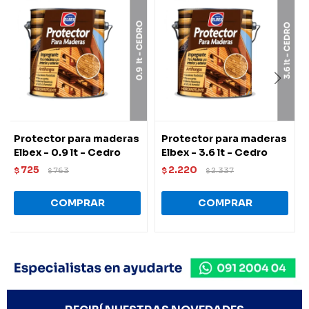
Protector para maderas
Protector para maderas
Elbex - 0.9 lt - Cedro
Elbex - 3.6 lt - Cedro
725
2.220
$
763
$
2.337
$
$