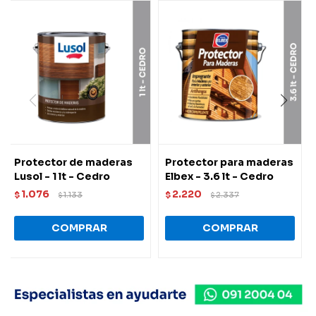
Protector de maderas
Protector para maderas
Lusol - 1 lt - Cedro
Elbex - 3.6 lt - Cedro
1.076
2.220
$
1.133
$
2.337
$
$