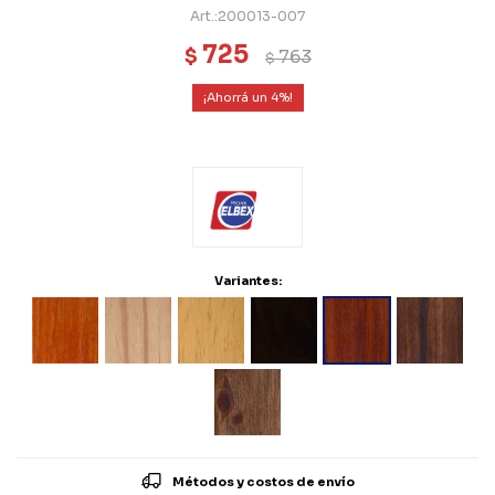
200013-007
725
$
763
$
4
Variantes:
Métodos y costos de envío