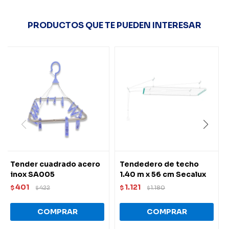
PRODUCTOS QUE TE PUEDEN INTERESAR
Tender cuadrado acero
Tendedero de techo
inox SA005
1.40 m x 56 cm Secalux
401
1.121
$
422
$
1.180
$
$