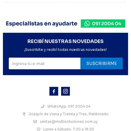
RECIBÍ NUESTRAS NOVEDADES
¡Suscribite y recibí todas nuestras novedades!
SUSCRIBIRME



WhatsApp: 091 2004 04
Joaquín de Viana y Treinta y Tres, Maldonado
ventas@multisoluciones.com.uy
Lunes a Sábado: 7:30 a 18:30