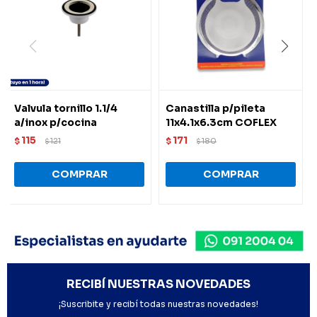
Valvula tornillo 1.1/4
Canastilla p/pileta
a/inox p/cocina
11x4.1x6.3cm COFLEX
115
171
$
121
$
180
$
$
RECIBÍ NUESTRAS NOVEDADES
¡Suscribite y recibí todas nuestras novedades!