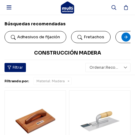

Búsquedas recomendadas
Adhesivos de fijación
Fretachos
Car
CONSTRUCCIÓN MADERA
Recomendados
Filtrando por:
Material:
Madera