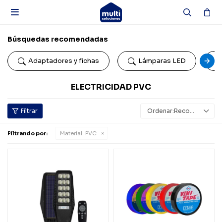

Búsquedas recomendadas
Adaptadores y fichas
Lámparas LED
ELECTRICIDAD PVC
Recomendados
Filtrando por:
Material:
PVC