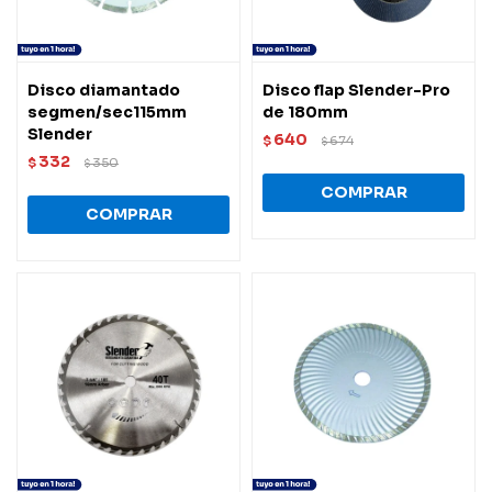
Disco diamantado
Disco flap Slender-Pro
segmen/sec115mm
de 180mm
Slender
640
$
674
$
332
$
350
$