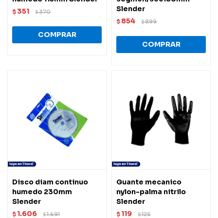
Slender
351
$
370
$
854
$
899
$
Disco diam continuo
Guante mecanico
humedo 230mm
nylon-palma nitrilo
Slender
Slender
1.606
119
$
1.691
$
125
$
$