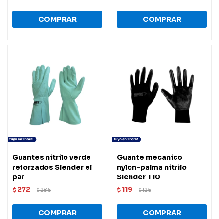
Guantes nitrilo verde
Guante mecanico
reforzados Slender el
nylon-palma nitrilo
par
Slender T10
272
119
$
286
$
125
$
$