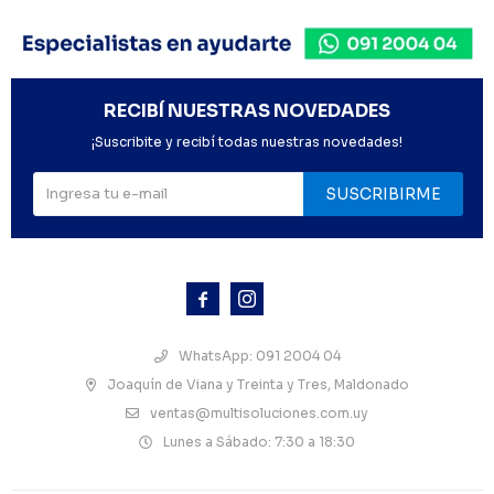
RECIBÍ NUESTRAS NOVEDADES
¡Suscribite y recibí todas nuestras novedades!
SUSCRIBIRME



WhatsApp: 091 2004 04
Joaquín de Viana y Treinta y Tres, Maldonado
ventas@multisoluciones.com.uy
Lunes a Sábado: 7:30 a 18:30