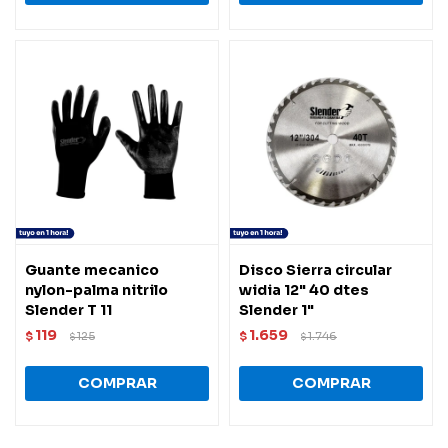
Guante mecanico
Disco Sierra circular
nylon-palma nitrilo
widia 12" 40 dtes
Slender T 11
Slender 1"
119
1.659
$
125
$
1.746
$
$