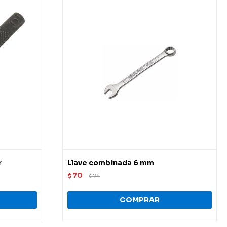
r
Llave combinada 6 mm
70
$
74
$