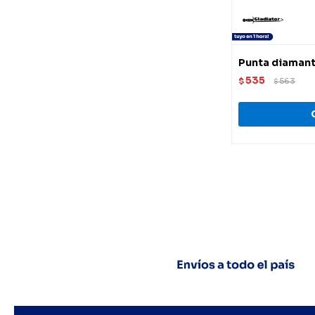
Punta diamant
535
$
563
$