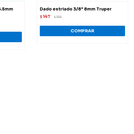
 5.5mm
Dado estriado 3/8" 8mm Truper
147
$
155
$