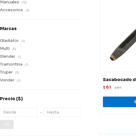
Manuales
(13)
Accesorios
(2)
Marcas
Gladiator
(2)
Multi
(5)
Slender
(1)
Tramontina
(1)
Truper
(5)
Sacabocado d
Vonder
(2)
61
$
64
$
Precio
($)
OK