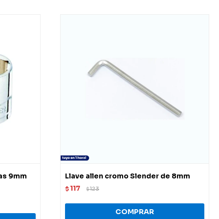
tas 9mm
Llave allen cromo Slender de 8mm
117
$
123
$