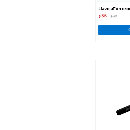
Llave allen c
35
$
37
$