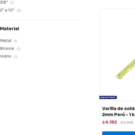
3/8"
(1)
2" a 10"
(2)
Material
Metal
(1)
Bronce
(1)
Vidrio
(1)
Varilla de sol
2mm Perú - 1 
4.182
$
4.403
$