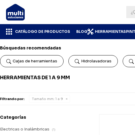
CATÁLOGO DE PRODUCTOS
BLOG
HERRAMIENTAS
PIN
Búsquedas recomendadas
Cajas de herramientas
Hidrolavadoras
HERRAMIENTAS DE 1 A 9 MM
Filtrando por:
Tamaño mm:
1 a 9
Categorías
Electricas o Inalámbricas
(1)