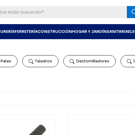
TURERÍA
FERRETERÍA
CONSTRUCCIÓN
HOGAR Y JARDÍN
SANITARIA
EL
Palas
Taladros
Destornilladores