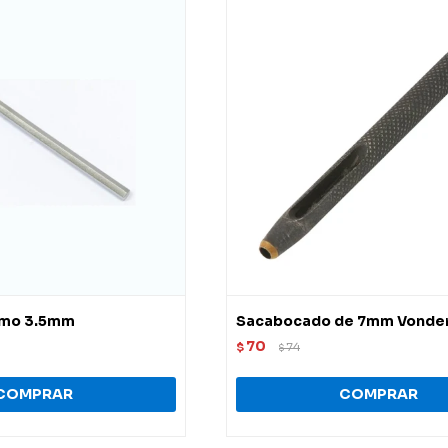
romo 3.5mm
Sacabocado de 7mm Vonde
70
$
74
$