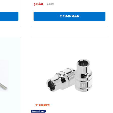
244
$
257
$