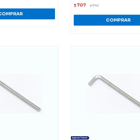
707
$
744
$