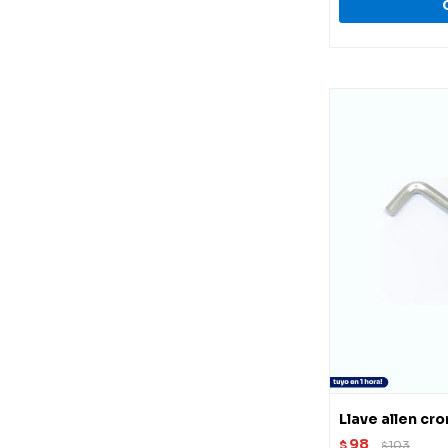
Llave allen c
98
$
103
$