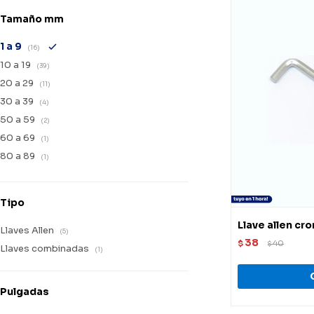
Tamaño mm
1 a 9
(16)
10 a 19
(39)
20 a 29
(11)
30 a 39
(4)
50 a 59
(2)
60 a 69
(1)
80 a 89
(1)
Tipo
Llave allen c
Llaves Allen
(5)
38
$
40
$
Llaves combinadas
(1)
Pulgadas