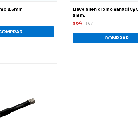
romo 2.5mm
Llave allen cromo vanadi 5y
alem.
64
$
67
$