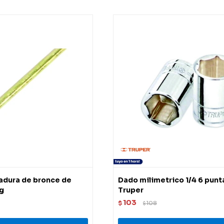
dadura de bronce de
Dado milimetrico 1/4 6 pun
kg
Truper
103
$
108
$