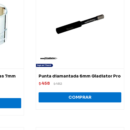
tas 7mm
Punta diamantada 6mm Gladiator Pro
458
$
482
$