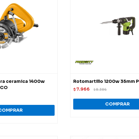
ora ceramica 1400w
Rotomartillo 1200w 35mm P
GCO
7.966
$
8.386
$