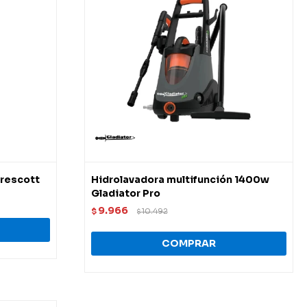
rescott
Hidrolavadora multifunción 1400w
Gladiator Pro
9.966
$
10.492
$