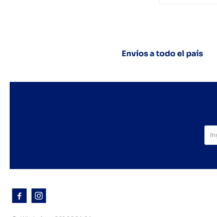


