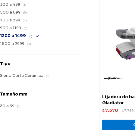
300 a 499
(1)
500 a 699
(5)
700 a 899
(4)
900 a 1199
(3)
1200 a 1499
(5)
1500 a 2999
(9)
Tipo
Sierra Corta Cerámica
(1)
Tamaño mm
Lijadora de b
Gladiator
30 a 39
(1)
7.370
$
7.759
$