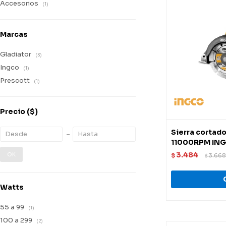
Accesorios
(1)
Marcas
Gladiator
(3)
Ingco
(1)
Prescott
(1)
Precio
($)
Sierra cortad
11000RPM IN
3.484
OK
$
3.668
$
Watts
55 a 99
(1)
100 a 299
(2)