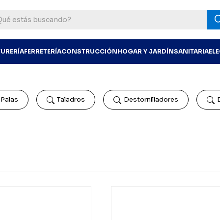
TURERÍA
FERRETERÍA
CONSTRUCCIÓN
HOGAR Y JARDÍN
SANITARIA
EL
Palas
Taladros
Destornilladores