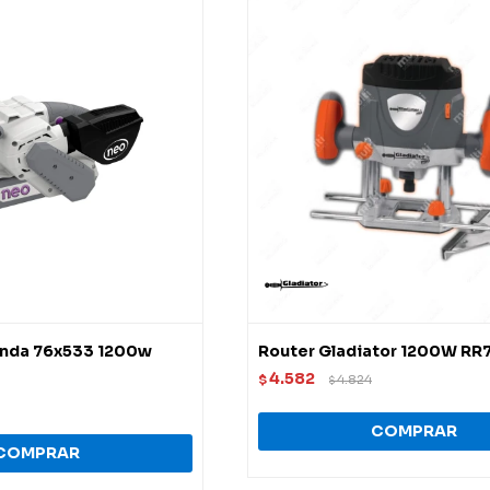
anda 76x533 1200w
Router Gladiator 1200W RR
4.582
$
4.824
$