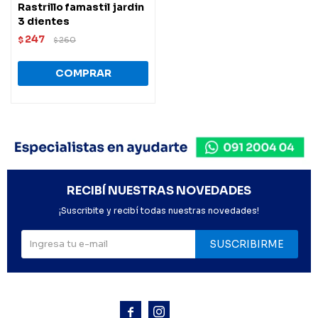
Rastrillo famastil jardin
3 dientes
247
$
260
$
RECIBÍ NUESTRAS NOVEDADES
¡Suscribite y recibí todas nuestras novedades!
SUSCRIBIRME


