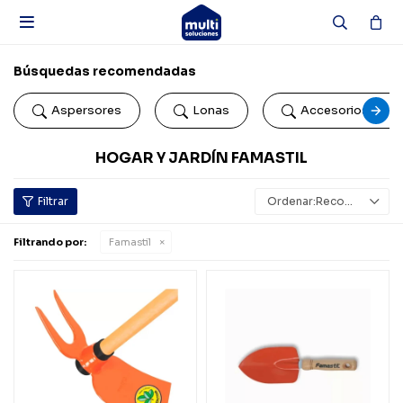

Búsquedas recomendadas
Aspersores
Lonas
Accesorios de b
HOGAR Y JARDÍN FAMASTIL
Recomendados
Filtrando por:
Famastil