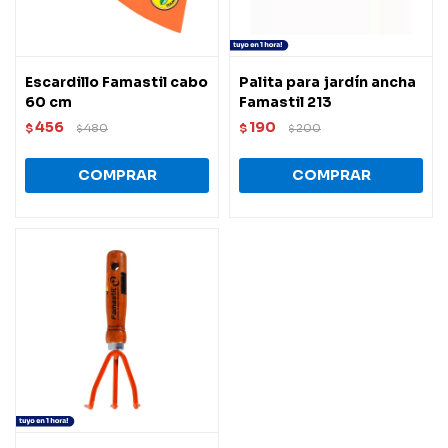
Escardillo Famastil cabo
Palita para jardín ancha
60 cm
Famastil 213
456
190
$
480
$
200
$
$