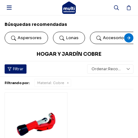

Búsquedas recomendadas
Aspersores
Lonas
Accesorios de b
HOGAR Y JARDÍN COBRE
Recomendados
Filtrando por:
Material:
Cobre