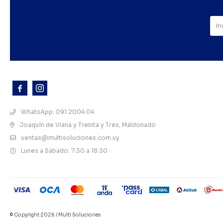



WhatsApp: 091 2004 04
Joaquín de Viana y Treinta y Tres, Maldonado
ventas@multisoluciones.com.uy
Lunes a Sábado: 7:30 a 18:30
© Copyright 2026 / Multi Soluciones