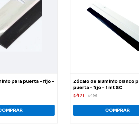
inio para puerta - fijo -
Zócalo de aluminio blanco p
puerta - fijo - 1 mt SC
471
$
496
$