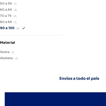
50 a 59
(1)
60 a 69
(3)
70 a 79
(2)
80 a 89
(1)
90 a 100
(2)
Material
Goma
(1)
Aluminio
(1)