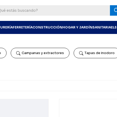
TURERÍA
FERRETERÍA
CONSTRUCCIÓN
HOGAR Y JARDÍN
SANITARIA
EL
o
Campanas y extractores
Tapas de inodoro