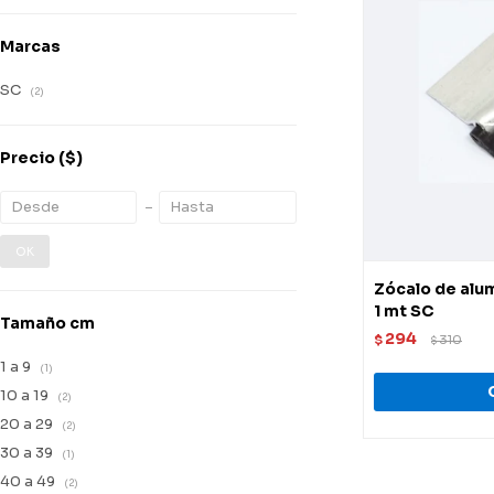
Marcas
SC
(2)
Precio
($)
OK
Zócalo de alum
1 mt SC
Tamaño cm
294
$
310
$
1 a 9
(1)
10 a 19
(2)
20 a 29
(2)
30 a 39
(1)
40 a 49
(2)