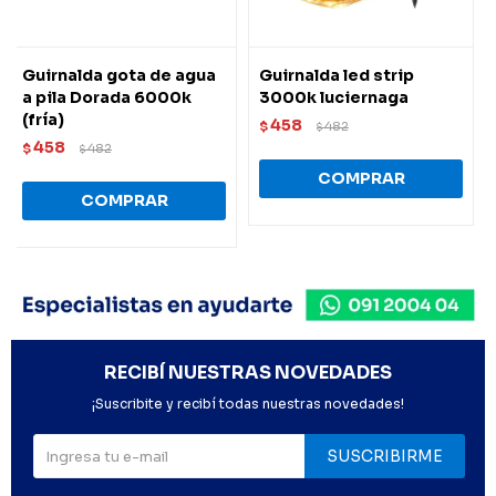
Guirnalda gota de agua
Guirnalda led strip
a pila Dorada 6000k
3000k luciernaga
(fría)
458
$
482
$
458
$
482
$
RECIBÍ NUESTRAS NOVEDADES
¡Suscribite y recibí todas nuestras novedades!
SUSCRIBIRME